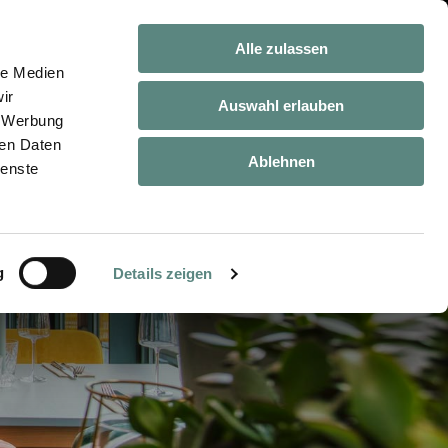
Alle zulassen
le Medien
ir
Auswahl erlauben
, Werbung
ren Daten
Ablehnen
ienste
g
Details zeigen