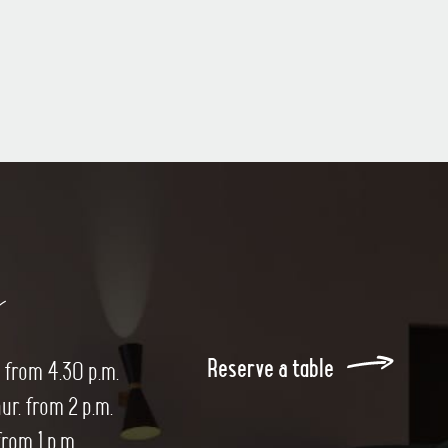
s
Reserve a table
 from 4.30 p.m.
ur. from 2 p.m.
from 1 p.m.