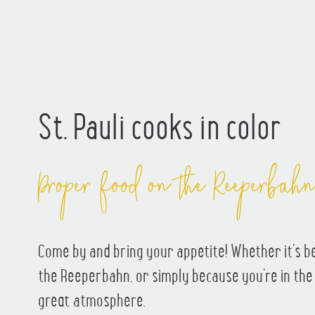
St. Pauli cooks in color
Proper food on the Reeperbah
Come by and bring your appetite! Whether it’s be
the Reeperbahn, or simply because you’re in the 
great atmosphere.