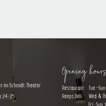
Opening hour
t im Schmidt Theater
Restaurant:
Tue.–Sun.
Reeps Deli:
Wed. & Th
z 24-25
Fri.-Sun. 