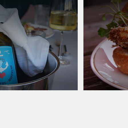
A little sparkle
The Fisc