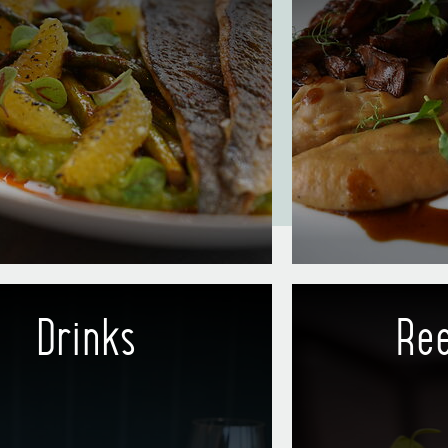
It’s time to eat
Seasonal and
Drinks
Ree