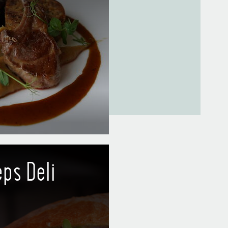
 scrumptious
ps Deli