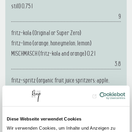
still) 0,75 l
9
fritz-kola (Original or Super Zero)
fritz-limo (orange, honeymelon, lemon)
MISCHMASCH (fritz-kola and orange) 0,2 l
3.8
fritz-spritz (organic fruit juice spritzers: apple,
rhubarb) 0,2 l
4
fritz-limo (apple-cherry-elderberry) 0,2 l
Diese Webseite verwendet Cookies
4
Wir verwenden Cookies, um Inhalte und Anzeigen zu