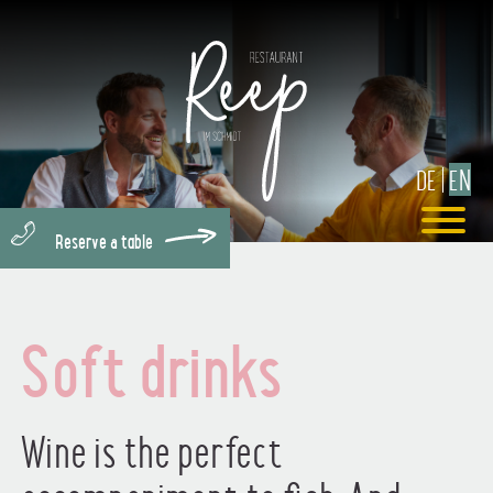
DE
EN
Reserve a table
Soft drinks
Wine is the perfect