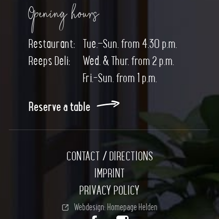
Opening hours
Restaurant:
Tue.–Sun. from 4.30 p.m.
Reeps Deli:
Wed. & Thur. from 2 p.m.
Fri.-Sun. from 1 p.m.
Reserve a table
CONTACT / DIRECTIONS
IMPRINT
PRIVACY POLICY
Webdesign: Homepage Helden