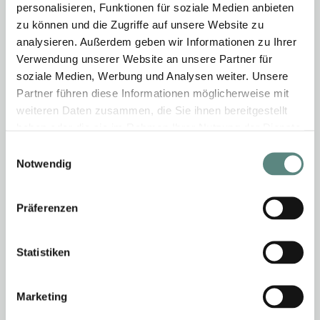
personalisieren, Funktionen für soziale Medien anbieten
zu können und die Zugriffe auf unsere Website zu
Schweppes (Bitter Lemon, Ginger Ale, Tonic Water)
analysieren. Außerdem geben wir Informationen zu Ihrer
0,2 l
Verwendung unserer Website an unsere Partner für
soziale Medien, Werbung und Analysen weiter. Unsere
4
Partner führen diese Informationen möglicherweise mit
weiteren Daten zusammen, die Sie ihnen bereitgestellt
Red Bull 0,25 l
haben oder die sie im Rahmen Ihrer Nutzung der Dienste
4.5
gesammelt haben.
Einwilligungsauswahl
Notwendig
Juice and spritzers (apple, orange, cherry, cranberry,
pineapple, banana, passion fruit, rhubarb) 0,4 l
Präferenzen
6
Statistiken
Marketing